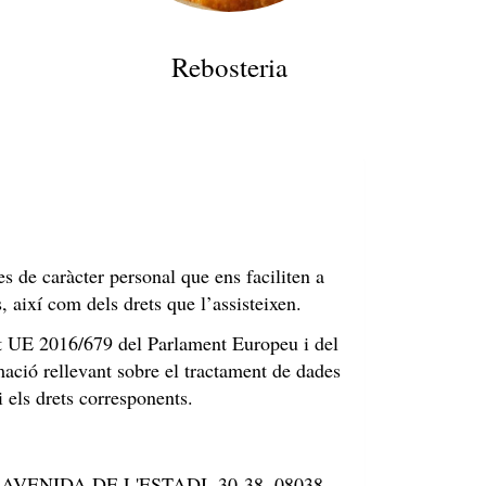
Rebosteria
s de caràcter personal que ens faciliten a
, així com dels drets que l’assisteixen.
nt UE 2016/679 del Parlament Europeu i del
mació rellevant sobre el tractament de dades
 els drets corresponents.
n
AVENIDA DE L'ESTADI, 30-38
,
08038
,