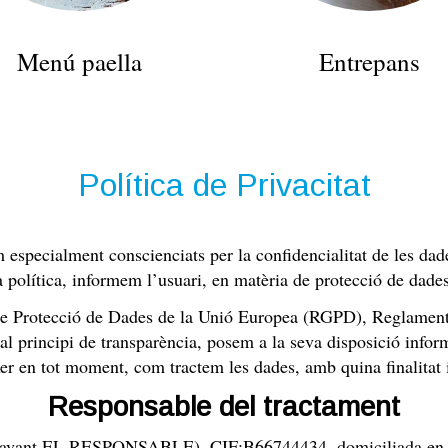
Menú paella
Entrepans
Política de Privacitat
 especialment conscienciats per la confidencialitat de les dade
a política, informem l’usuari, en matèria de protecció de dades
l de Protecció de Dades de la Unió Europea (RGPD), Reglame
 al principi de transparència, posem a la seva disposició infor
xer en tot moment, com tractem les dades, amb quina finalitat i
Responsable del tractament
davant EL RESPONSABLE), CIF:
B66744434
, domiciliada e