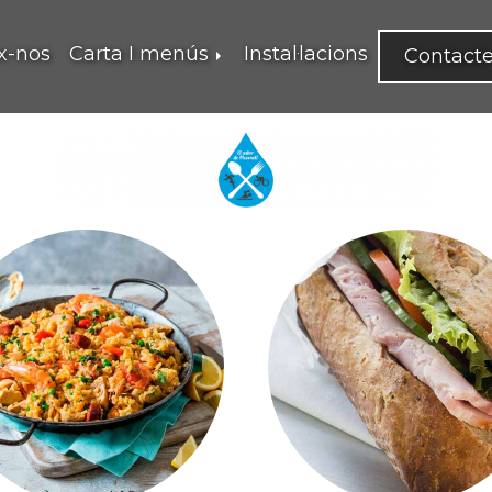
x-nos
Carta I menús
Instal·lacions
Contact