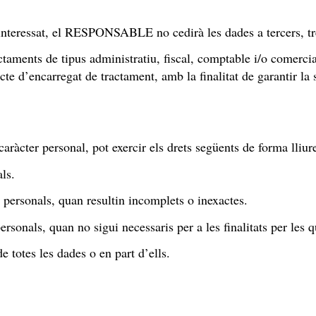
’interessat, el RESPONSABLE no cedirà les dades a tercers, tre
actaments de tipus administratiu, fiscal, comptable i/o comercia
e d’encarregat de tractament, amb la finalitat de garantir la s
caràcter personal, pot exercir els drets següents de forma lliure
ls.
s personals, quan resultin incomplets o inexactes.
rsonals, quan no sigui necessaris per a les finalitats per les q
e totes les dades o en part d’ells.